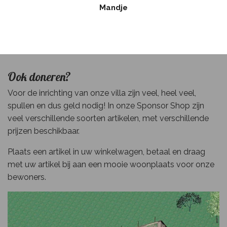
Mandje
Ook doneren?
Voor de inrichting van onze villa zijn veel, heel veel,
spullen en dus geld nodig! In onze Sponsor Shop zijn
veel verschillende soorten artikelen, met verschillende
prijzen beschikbaar.
Plaats een artikel in uw winkelwagen, betaal en draag
met uw artikel bij aan een mooie woonplaats voor onze
bewoners.