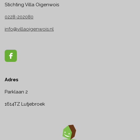
Stichting Villa Oigenwois
0228-202080
info@villaoigenwois.nl
F
a
c
e
Adres
b
o
o
Parklaan 2
k
1614TZ Lutjebroek