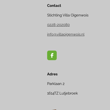
Contact
Stichting Villa Oigenwois
0228-202080
info@villaoigenwois.nl
F
a
c
e
Adres
b
o
o
Parklaan 2
k
1614TZ Lutjebroek