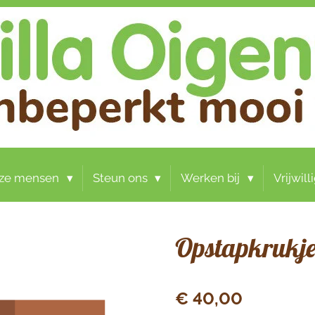
ze mensen
Steun ons
Werken bij
Vrijwil
Opstapkrukj
€ 40,00