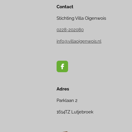
Contact
Stichting Villa Oigenwois
0228-202080
info@villaoigenwois.nl
F
a
c
e
Adres
b
o
o
Parklaan 2
k
1614TZ Lutjebroek