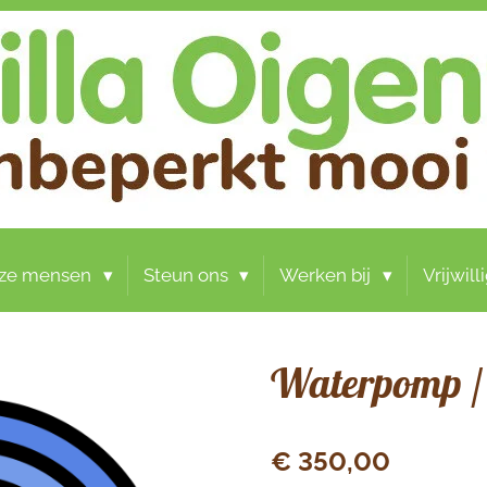
ze mensen
Steun ons
Werken bij
Vrijwil
Waterpomp / 
€ 350,00