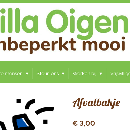
ze mensen
Steun ons
Werken bij
Vrijwilli
Afvalbakje
€ 3,00