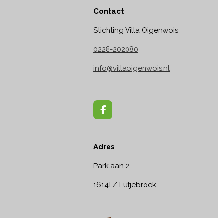
Contact
Stichting Villa Oigenwois
0228-202080
info@villaoigenwois.nl
F
a
c
e
Adres
b
o
o
Parklaan 2
k
1614TZ Lutjebroek