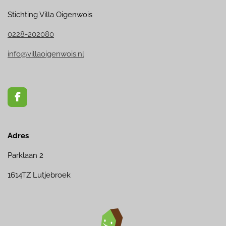
Stichting Villa Oigenwois
0228-202080
info@villaoigenwois.nl
F
a
c
e
Adres
b
o
o
Parklaan 2
k
1614TZ Lutjebroek