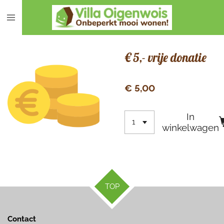
Ga
direct
naar
de
€ 5,- vrije donatie
hoofdinhoud
€ 5,00
In
winkelwagen
TOP
Contact