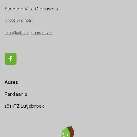
Stichting Villa Oigenwois
0228-202080
info@villaoigenwois.nl
F
a
c
e
Adres
b
o
o
Parklaan 2
k
1614TZ Lutjebroek