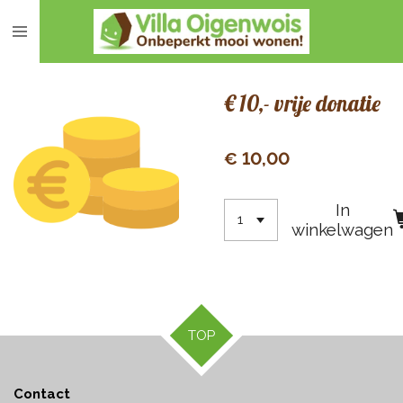
Ga
direct
naar
de
€ 10,- vrije donatie
hoofdinhoud
€ 10,00
In
winkelwagen
TOP
Contact