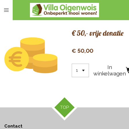
Ga
direct
naar
de
€ 50,- vrije donatie
hoofdinhoud
€ 50,00
In
winkelwagen
TOP
Contact