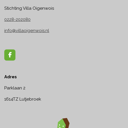
Stichting Villa Oigenwois
0228-202080
info@villaoigenwois.nl
F
a
c
e
Adres
b
o
o
Parklaan 2
k
1614TZ Lutjebroek