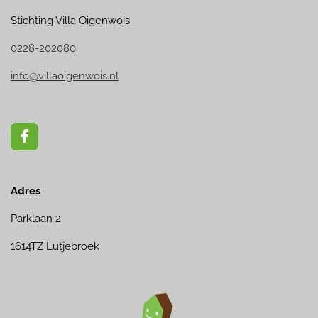
Stichting Villa Oigenwois
0228-202080
info@villaoigenwois.nl
F
a
c
e
Adres
b
o
o
Parklaan 2
k
1614TZ Lutjebroek