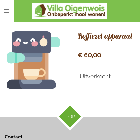
Ga
direct
naar
de
Koffiezet apparaat
hoofdinhoud
€ 60,00
Uitverkocht
TOP
Contact